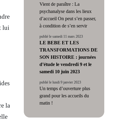
Vient de paraître : La
psychanalyse dans les lieux
ndre
d’accueil On peut s’en passer,
à condition de s’en servir
 lui
publié le samedi 11 mars 2023
LE BEBE ET LES
TRANSFORMATIONS DE
SON HISTOIRE : journées
d’étude le vendredi 9 et le
samedi 10 juin 2023
ides
publié le lundi 9 janvier 2023
Un temps d’ouverture plus
grand pour les accueils du
matin !
re la
elle