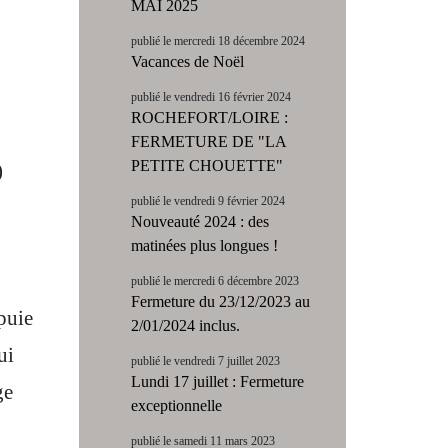
MAI 2025
publié le mercredi 18 décembre 2024
Vacances de Noël
publié le vendredi 16 février 2024
ROCHEFORT/LOIRE :
FERMETURE DE "LA
PETITE CHOUETTE"
)
publié le vendredi 9 février 2024
Nouveauté 2024 : des
matinées plus longues !
publié le mercredi 6 décembre 2023
Fermeture du 23/12/2023 au
puie
2/01/2024 inclus.
ui
publié le vendredi 7 juillet 2023
Lundi 17 juillet : Fermeture
ge
exceptionnelle
publié le samedi 11 mars 2023